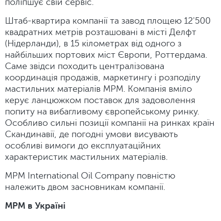
поліпшує свій сервіс.
Штаб-квартира компанії та завод площею 12'500
квадратних метрів розташовані в місті Делфт
(Нідерланди), в 15 кілометрах від одного з
найбільших портових міст Європи, Роттердама.
Саме звідси походить централізована
координація продажів, маркетингу і розподілу
мастильних матеріалів MPM. Компанія вміло
керує ланцюжком поставок для задоволення
попиту на вибагливому європейському ринку.
Особливо сильні позиції компанії на ринках країн
Скандинавії, де погодні умови висувають
особливі вимоги до експлуатаційних
характеристик мастильних матеріалів.
MPM International Oil Company повністю
належить двом засновникам компанії.
MPM в Україні