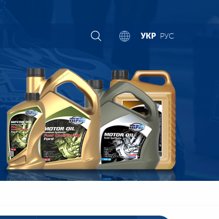
УКР
РУС