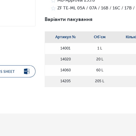
MB-Approval 235.0
ZF TE-ML 05A / 07A / 16B / 16C / 17B /
Варіанти пакування
Артикул №
Об'єм
Кільк
14001
1 L
14020
20 L
14060
60 L
S SHEET
14205
205 L