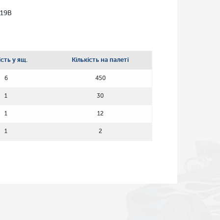
 19B
ість у ящ.
Кількість на палеті
6
450
1
30
1
12
1
2